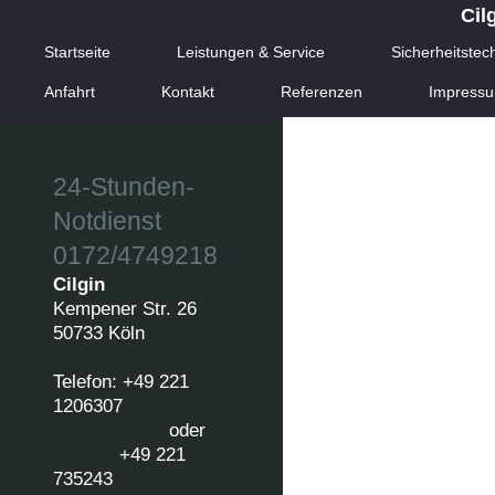
Cil
Startseite
Leistungen & Service
Sicherheitstec
Anfahrt
Kontakt
Referenzen
Impress
24-Stunden-
Notdienst
0172/4749218
Cilgin
Kempener Str. 26
50733 Köln
Telefon: +49 221
1206307
oder
+49 221
735243